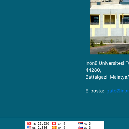
İnönü Üniversitesi 
44280,
Battalgazi, Malatya
E-posta:
igate@inon