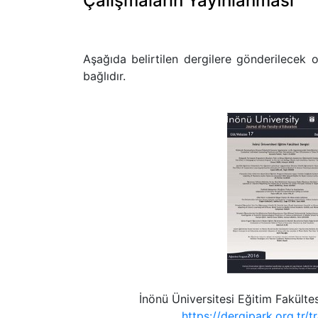
Çalışmaların Yayınlanması
Aşağıda belirtilen dergilere gönderilecek o
bağlıdır.
İnönü Üniversitesi Eğitim Fakülte
https://dergipark.org.tr/t