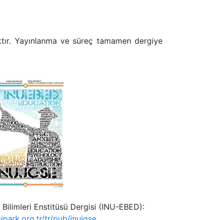
acaktır. Yayınlanma ve süreç tamamen dergiye
 Bilimleri Enstitüsü Dergisi (INU-EBED):
ipark.org.tr/tr/pub/inujgse